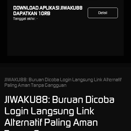
DOWNLOAD APLIKASI JIWAKU88
DAPATKAN 10RB
Detail
Tanggal akhir:
-
JIWAKU88: Buruan Dicoba Login Langsung Link Alternatif
Paling Aman Tanpa Gangguan
JIWAKU88: Buruan Dicoba
Login Langsung Link
Alternatif Paling Aman