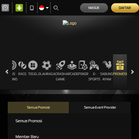
MASUK
DAFTAR
LOTS
LIVE
RACE
TOGEL
OLAHRAGA
CRASH
ARCADE
POKER
E-
SABUNG
PROMOSI
CASINO
GAME
SPORTS
AYAM
Semua Promosi
Semua Event Provider
Semua Promosi
Member Baru