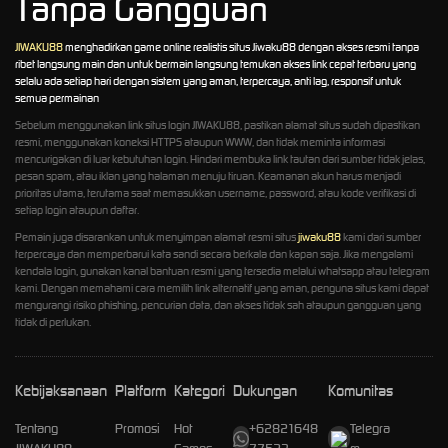
Tanpa Gangguan
JIWAKU88
menghadirkan game online realistis situs Jiwaku88 dengan akses resmi tanpa
ribet langsung main dan untuk bermain langsung temukan akses link cepat terbaru yang
selalu ada setiap hari dengan sistem yang aman, terpercaya, anti lag, responsif untuk
semua permainan
Sebelum menggunakan link situs login JIWAKU88, pastikan alamat situs sudah dipastikan
resmi, menggunakan koneksi HTTPS ataupun WWW, dan tidak meminta informasi
mencurigakan di luar kebutuhan login. Hindari membuka link tautan dari sumber tidak jelas,
pesan spam, atau iklan yang halaman menuju tiruan. Keamanan akun harus menjadi
prioritas utama, terutama saat memasukkan username, password, atau kode verifikasi di
setiap login ataupun daftar.
Pemain juga disarankan untuk menyimpan alamat resmi situs
jiwaku88
kami dari sumber
terpercaya dan memperbarui kata sandi secara berkala dan kapan saja. Jika mengalami
kendala login, gunakan kanal bantuan resmi yang tersedia melalui whatsapp atau telegram
kami. Dengan memahami cara memilih link alternatif yang aman, penguna situs kami dapat
mengurangi risiko phishing, pencurian data, dan akses tidak sah ataupun gangguan yang
tidak di perlukan.
Kebijaksanaan
Platform
Kategori
Dukungan
Komunitas
Tentang
Promosi
Hot
+62821648
Telegra