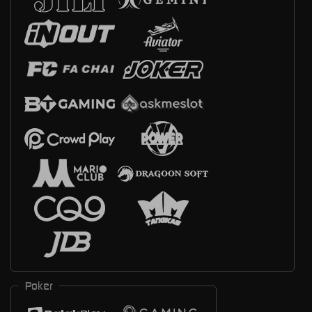
Poker