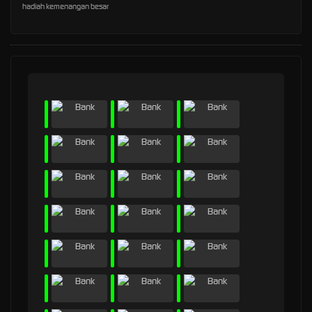
hadiah kemenangan besar