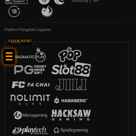
dilindungi | 18+
Platform Penyedia Layanan
Slots
CLICK NOW!