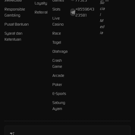
JIWAKU88
Games
77523
m
Loyalty
Responsible
Slots
+8559643
Referral
Gambling
23581
Live
Pusat Bantuan
Casino
Syarat dan
Race
Ketentuan
Togel
Olahraga
Crash
Game
Arcade
Poker
E-Sports
Sabung
Ayam