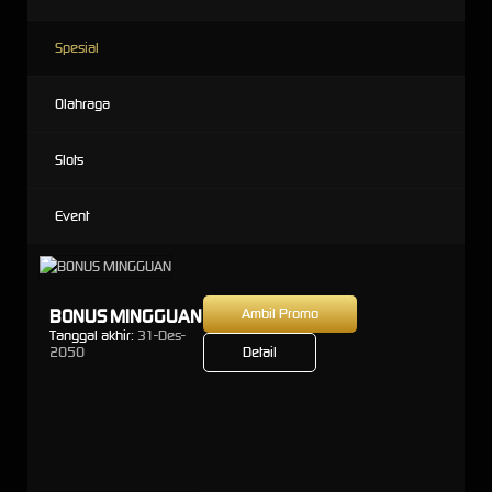
Spesial
Olahraga
Slots
Event
Ambil Promo
BONUS MINGGUAN
Tanggal akhir:
31-Des-
Detail
2050