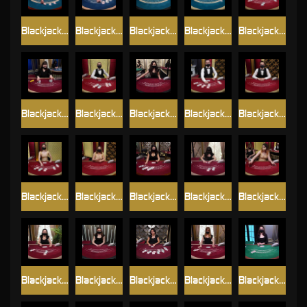
Blackjack_Silver_4
Blackjack_Silver_5
Blackjack_Silver_6
Blackjack_Silver_7
Blackjack_VIP_A
Blackjack_VIP_Alpha
Blackjack_VIP_B
Blackjack_VIP_Beta
Blackjack_VIP_C
Blackjack_VIP_D
Blackjack_VIP_E
Blackjack_VIP_G
Blackjack_VIP_Gamma
Blackjack_VIP_H
Blackjack_VIP_I
Blackjack_VIP_L
Blackjack_VIP_M
Blackjack_VIP_N
Blackjack_VIP_Q
Blackjack_VIP_x