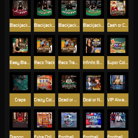
Blackjack_VIP_Z
Blackjack_White_A
Blackjack_White_B
Blackjack_White_C
Cash or Crash
Easy Blackjack
Race Track
Race Track First Person
Infinite Bet Stacker Blackjack
Super Color Game
Craps
Crazy Coin Flip
Dead or Alive: Saloon
Deal or No Deal
VIP Always 6 Blackjack 1
Dragon_Tiger
Extra Chilli Epic Spin
Football Studio
Football Studio Dice
Football_Studio