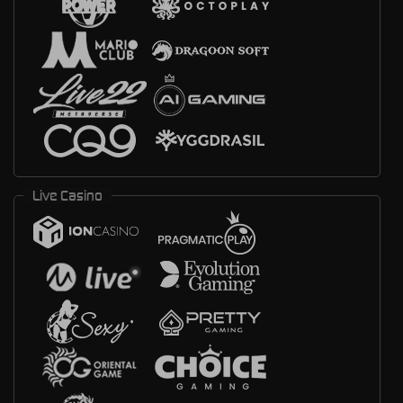
Live Casino