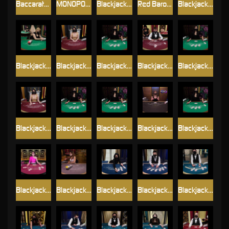
Baccarat_Squeeze
MONOPOLY Roll'em
Blackjack_B
Red Baron RNG
Blackjack_C
Blackjack_D
Blackjack_Diamond_VIP
Blackjack_E
Blackjack_Fortune_VIP
Blackjack_G
Blackjack_Grand_VIP
Blackjack_H
Blackjack_I
Blackjack_Infinite
Blackjack_J
Blackjack_Party
Blackjack_Platinum_VIP
Blackjack_Silver_1
Blackjack_Silver_2
Blackjack_Silver_3