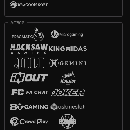
Arcade