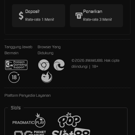
Deposit
Penarikan
Rata-rata 1 Menit
Rata-rata 3 Menit
Tanggung Jawab
Browser Yang
Bermain
Didukung
©2026 JIWAKU88. Hak cipta
dilindungi | 18+
Platform Penyedia Layanan
Slots