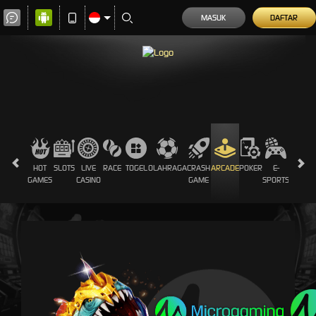
MASUK
DAFTAR
HOT
SLOTS
LIVE
RACE
TOGEL
OLAHRAGA
CRASH
ARCADE
POKER
E-
SABUN
GAMES
CASINO
GAME
SPORTS
AYAM