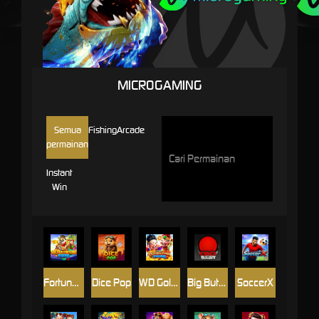
MICROGAMING
Semua
Fishing
Arcade
permainan
Instant
Win
Fortune Fishing
Dice Pop
WD Golden Fuwa Fishing
Big Button Bash
SoccerX