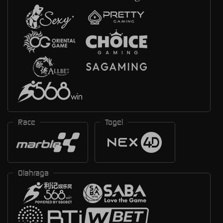
Race
Togel
Olahraga