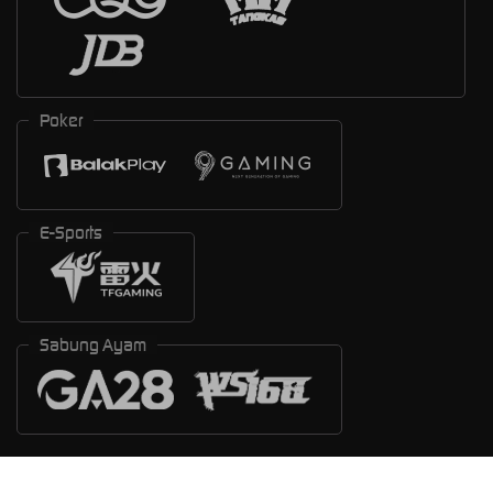
Poker
E-Sports
Sabung Ayam