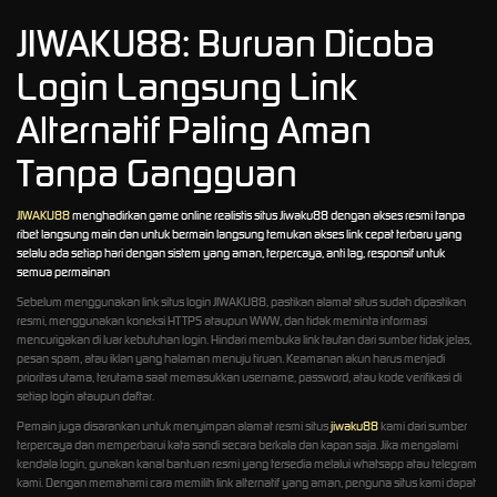
JIWAKU88: Buruan Dicoba
Login Langsung Link
Alternatif Paling Aman
Tanpa Gangguan
JIWAKU88
menghadirkan game online realistis situs Jiwaku88 dengan akses resmi tanpa
ribet langsung main dan untuk bermain langsung temukan akses link cepat terbaru yang
selalu ada setiap hari dengan sistem yang aman, terpercaya, anti lag, responsif untuk
semua permainan
Sebelum menggunakan link situs login JIWAKU88, pastikan alamat situs sudah dipastikan
resmi, menggunakan koneksi HTTPS ataupun WWW, dan tidak meminta informasi
mencurigakan di luar kebutuhan login. Hindari membuka link tautan dari sumber tidak jelas,
pesan spam, atau iklan yang halaman menuju tiruan. Keamanan akun harus menjadi
prioritas utama, terutama saat memasukkan username, password, atau kode verifikasi di
setiap login ataupun daftar.
Pemain juga disarankan untuk menyimpan alamat resmi situs
jiwaku88
kami dari sumber
terpercaya dan memperbarui kata sandi secara berkala dan kapan saja. Jika mengalami
kendala login, gunakan kanal bantuan resmi yang tersedia melalui whatsapp atau telegram
kami. Dengan memahami cara memilih link alternatif yang aman, penguna situs kami dapat