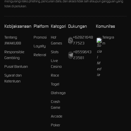
mengurangi risiko phishing, pencurian data, dan akses tidak sah ataupun gangguan yang
tidak di perlukan.
Kebijaksanaan
Platform
Kategori
Dukungan
Komunitas
Tentang
Promosi
Hot
+62821648
Telegra
JIWAKU88
Games
77523
m
Loyalty
Responsible
Slots
+8559643
Referral
Gambling
23581
Live
Pusat Bantuan
Casino
Syarat dan
Race
Ketentuan
Togel
Olahraga
Crash
Game
Arcade
Poker