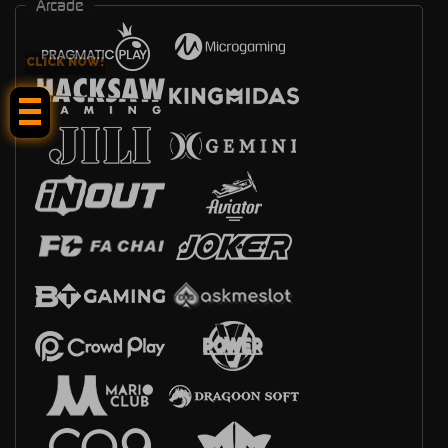
Arcade
CLICK NOW!