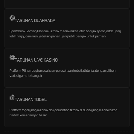
TARUHAN OLAHRAGA
Sportsbook Gaming Platform Terbaik menawarkan lebih banyak game, odds yang
lebih tinggi, dan menyediakan pilihan yang lebih banyak untuk pemain.
TARUHAN LIVE KASINO
Platform Pilihan bagi perusahaan-perusahaan terbaik di dunia, dengan pilihan
variasi game terbanyak
TARUHAN TOGEL
Platform togel yang menarik dari perusahan terbaik di dunia yang menawarkan
hadiah kemenangan besar