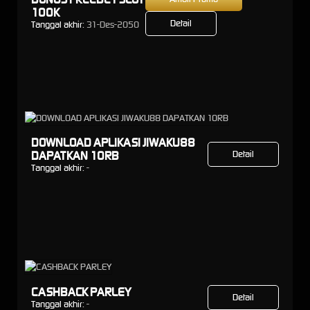
100K
Detail
Tanggal akhir:
31-Des-2050
DOWNLOAD APLIKASI JIWAKU88
DAPATKAN 10RB
Detail
Tanggal akhir:
-
CASHBACK PARLEY
Detail
Tanggal akhir:
-