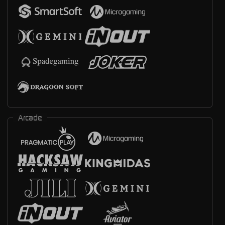
Arcade