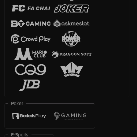
Poker
E-Sports