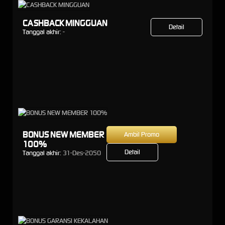
CASHBACK MINGGUAN
Detail
Tanggal akhir:
-
BONUS NEW MEMBER
Ambil Promo
100%
Detail
Tanggal akhir:
31-Des-2050