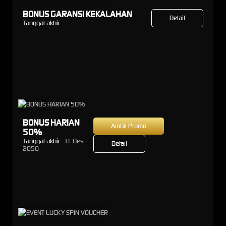
BONUS GARANSI KEKALAHAN
Detail
Tanggal akhir:
-
BONUS HARIAN
Ambil Promo
50%
Tanggal akhir:
31-Des-
Detail
2050