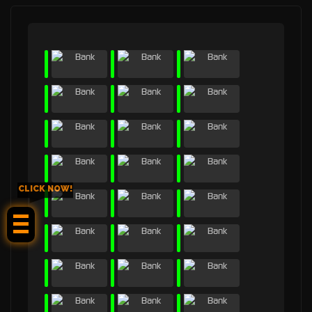
CLICK NOW!