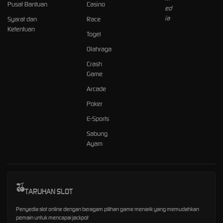
Pusat Bantuan
Casino
Syarat dan
Race
Ketentuan
Togel
Olahraga
Crash
Game
Arcade
Poker
E-Sports
Sabung
Ayam
TARUHAN SLOT
Penyedia slot online dengan beragam pilihan game menarik yang memudahkan
pemain untuk mencapai jackpot