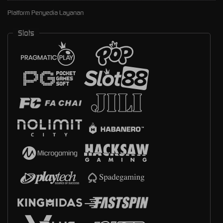
Platform Penyedia Layanan
Slots