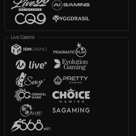
Live Casino