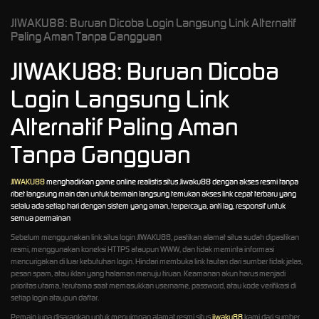
JIWAKU88: Buruan Dicoba Login Langsung Link Alternatif
Paling Aman Tanpa Gangguan
JIWAKU88: Buruan Dicoba
Login Langsung Link
Alternatif Paling Aman
Tanpa Gangguan
JIWAKU88
menghadirkan game online realistis situs Jiwaku88 dengan akses resmi tanpa
ribet langsung main dan untuk bermain langsung temukan akses link cepat terbaru yang
selalu ada setiap hari dengan sistem yang aman, terpercaya, anti lag, responsif untuk
semua permainan
Sebelum menggunakan link situs login JIWAKU88, pastikan alamat situs sudah dipastikan
resmi, menggunakan koneksi HTTPS ataupun WWW, dan tidak meminta informasi
mencurigakan di luar kebutuhan login. Hindari membuka link tautan dari sumber tidak jelas,
pesan spam, atau iklan yang halaman menuju tiruan. Keamanan akun harus menjadi
prioritas utama, terutama saat memasukkan username, password, atau kode verifikasi di
setiap login ataupun daftar.
Pemain juga disarankan untuk menyimpan alamat resmi situs
jiwaku88
kami dari sumber