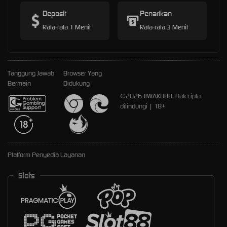
Deposit
Penarikan
Rata-rata 1 Menit
Rata-rata 3 Menit
Tanggung Jawab
Browser Yang
Bermain
Didukung
©2026 JIWAKU88. Hak cipta
dilindungi | 18+
Platform Penyedia Layanan
Slots