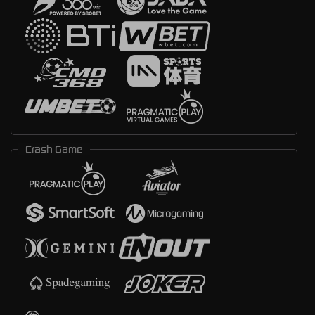
Crash Game