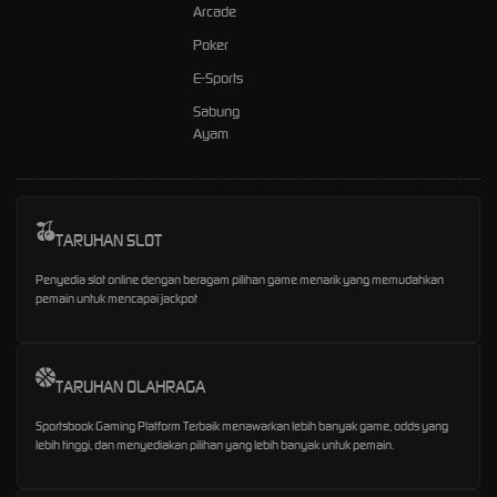
Arcade
Poker
E-Sports
Sabung
Ayam
TARUHAN SLOT
Penyedia slot online dengan beragam pilihan game menarik yang memudahkan
pemain untuk mencapai jackpot
TARUHAN OLAHRAGA
Sportsbook Gaming Platform Terbaik menawarkan lebih banyak game, odds yang
lebih tinggi, dan menyediakan pilihan yang lebih banyak untuk pemain.