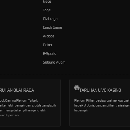
Race
Togel
Olahraga
Crash Game
Arcade
Poker
E-Sports
Sabung Ayam
RUHAN OLAHRAGA
TARUHAN LIVE KASINO
ook Gaming Platform Terbaik
Platform Pilihan bagi perusahaan-perusa
kan lebih banyak game, odds yang lebih
terbaik di dunia, dengan pilihan variasi g
 dan menyediakan pilihan yang lebih
terbanyak
untuk pemain.