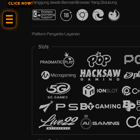
Tanggung Jawab Bermain
Browser Yang Didukung
CLICK NOW!
Platform Penyedia Layanan
Slots