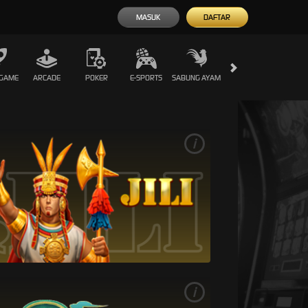
MASUK
DAFTAR
 GAME
ARCADE
POKER
E-SPORTS
SABUNG AYAM
PROMOSI
i
i