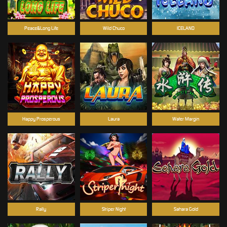
Peace&Long Life
Wild Chuco
ICELAND
Happy Prosperous
Laura
Water Margin
Rally
Striper Night
Sahara Gold