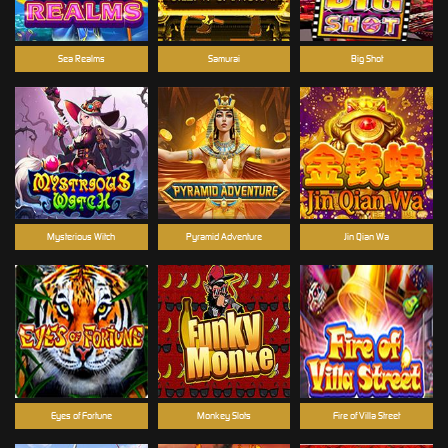
Sea Realms
Samurai
Big Shot
Mysterious Witch
Pyramid Adventure
Jin Qian Wa
Eyes of Fortune
Monkey Slots
Fire of Villa Street