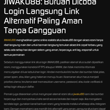
JIWAKU88: Buruan Dicoba
Login Langsung Link
Alternatif Paling Aman
Tanpa Gangguan
JIWAKU88
menghadirkan game online realistis situs Jiwaku88 dengan akses resmi tanpa
ribet langsung main dan untuk bermain langsung temukan akses link cepat terbaru yang
selalu ada setiap hari dengan sistem yang aman, terpercaya, anti lag, responsif untuk
semua permainan
Sebelum menggunakan link situs login JIWAKU88, pastikan alamat situs sudah dipastikan
resmi, menggunakan koneksi HTTPS ataupun WWW, dan tidak meminta informasi
mencurigakan di luar kebutuhan login. Hindari membuka link tautan dari sumber tidak jelas,
pesan spam, atau iklan yang halaman menuju tiruan. Keamanan akun harus menjadi
prioritas utama, terutama saat memasukkan username, password, atau kode verifikasi di
setiap login ataupun daftar.
Pemain juga disarankan untuk menyimpan alamat resmi situs
jiwaku88
kami dari sumber
terpercaya dan memperbarui kata sandi secara berkala dan kapan saja. Jika mengalami
kendala login, gunakan kanal bantuan resmi yang tersedia melalui whatsapp atau telegram
kami. Dengan memahami cara memilih link alternatif yang aman, penguna situs kami dapat