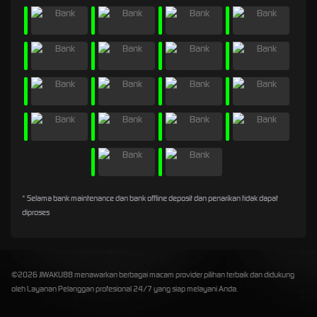
* Selama bank maintenance dan bank offline deposit dan penarikan tidak dapat
diproses
©2026 JIWAKU88 menawarkan berbagai macam provider pilihan terbaik dan didukung
oleh Layanan Pelanggan profesional 24/7 yang siap melayani Anda.