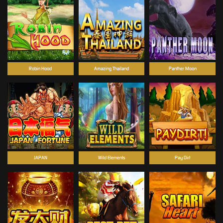
Robin Hood
Amazing Thailand
Panther Moon
JAPAN
Wild Elements
Pay Dirt