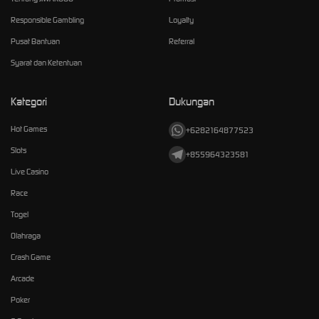
Responsible Gambling
Loyalty
Pusat Bantuan
Referral
Syarat dan Ketentuan
Kategori
Dukungan
Hot Games
+6282164877523
Slots
+855964323581
Live Casino
Race
Togel
Olahraga
Crash Game
Arcade
Poker