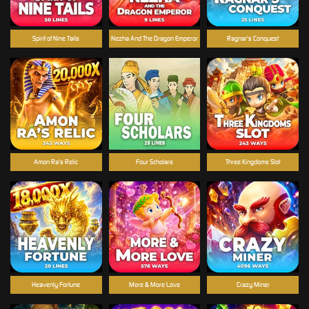
Spirit of Nine Tails
Nezha And The Dragon Emperor
Ragnar's Conquest
Amon Ra's Relic
Four Scholars
Three Kingdoms Slot
Heavenly Fortune
More & More Love
Crazy Miner