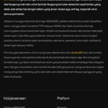
ribet langsung main dan untuk bermain langsung temukan akses link cepat terbaru yang
selalu ada setiap hari dengan sistem yang aman, terpercaya, anti lag, responsif untuk
semua permainan
Sebelum menggunakan link situs login JIWAKU88, pastikan alamat situs sudah dipastikan
resmi, menggunakan koneksi HTTPS ataupun WWW, dan tidak meminta informasi
mencurigakan di luar kebutuhan login. Hindari membuka link tautan dari sumber tidak jelas,
pesan spam, atau iklan yang halaman menuju tiruan. Keamanan akun harus menjadi
prioritas utama, terutama saat memasukkan username, password, atau kode verifikasi di
setiap login ataupun daftar.
Pemain juga disarankan untuk menyimpan alamat resmi situs
jiwaku88
kami dari sumber
terpercaya dan memperbarui kata sandi secara berkala dan kapan saja. Jika mengalami
kendala login, gunakan kanal bantuan resmi yang tersedia melalui whatsapp atau telegram
kami. Dengan memahami cara memilih link alternatif yang aman, penguna situs kami dapat
mengurangi risiko phishing, pencurian data, dan akses tidak sah ataupun gangguan yang
tidak di perlukan.
Kebijaksanaan
Platform
Tentang JIWAKU88
Promosi