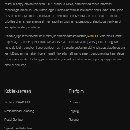
resmi, menggunakan koneksi HTTPS ataupun WWW, dan tidak meminta informasi
mencurigakan di luar kebutuhan login. Hindari membuka link tautan dari sumber tidak jelas,
pesan spam, atau iklan yang halaman menuju tiruan. Keamanan akun harus menjadi
prioritas utama, terutama saat memasukkan username, password, atau kode verifikasi di
setiap login ataupun daftar.
Pemain juga disarankan untuk menyimpan alamat resmi situs
jiwaku88
kami dari sumber
terpercaya dan memperbarui kata sandi secara berkala dan kapan saja. Jika mengalami
kendala login, gunakan kanal bantuan resmi yang tersedia melalui whatsapp atau telegram
kami. Dengan memahami cara memilih link alternatif yang aman, penguna situs kami dapat
mengurangi risiko phishing, pencurian data, dan akses tidak sah ataupun gangguan yang
tidak di perlukan.
Kebijaksanaan
Platform
Tentang JIWAKU88
Promosi
Responsible Gambling
Loyalty
Pusat Bantuan
Referral
Syarat dan Ketentuan