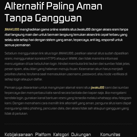
Alternatif Paling Aman
Tanpa Gangguan
JIWAKU88
menghadirkan game online realistis situs Jiwaku88 dengan akses resmi tanpa
ribet langsung main dan untuk bermain langsung temukan akses link cepat terbaru yang
selalu ada setiap hari dengan sistem yang aman, terpercaya, anti lag, responsif untuk
semua permainan
Sebelum menggunakan link situs login JIWAKU88, pastikan alamat situs sudah dipastikan
resmi, menggunakan koneksi HTTPS ataupun WWW, dan tidak meminta informasi
mencurigakan di luar kebutuhan login. Hindari membuka link tautan dari sumber tidak jelas,
pesan spam, atau iklan yang halaman menuju tiruan. Keamanan akun harus menjadi
prioritas utama, terutama saat memasukkan username, password, atau kode verifikasi di
setiap login ataupun daftar.
Pemain juga disarankan untuk menyimpan alamat resmi situs
jiwaku88
kami dari sumber
terpercaya dan memperbarui kata sandi secara berkala dan kapan saja. Jika mengalami
kendala login, gunakan kanal bantuan resmi yang tersedia melalui whatsapp atau telegram
kami. Dengan memahami cara memilih link alternatif yang aman, penguna situs kami dapat
mengurangi risiko phishing, pencurian data, dan akses tidak sah ataupun gangguan yang
tidak di perlukan.
Kebijaksanaan
Platform
Kategori
Dukungan
Komunitas