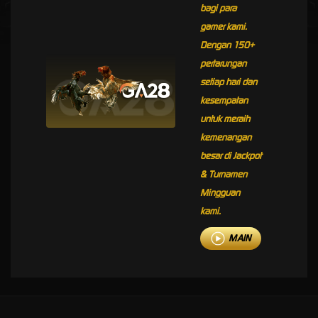
bagi para
gamer kami.
Dengan 150+
pertarungan
setiap hari dan
kesempatan
untuk meraih
kemenangan
besar di Jackpot
& Turnamen
Mingguan
kami.
MAIN