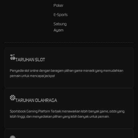
Poker
E-Sports
Sabung
Ayam
TARUHAN SLOT
Penyedia slot online dengan beragam pilihan game menarik yang memudahkan
pemain untuk mencapai jackpot
TARUHAN OLAHRAGA
Sportsbook Gaming Platform Terbaik menawarkan lebih banyak game, odds yang
lebih tinggi, dan menyediakan pilihan yang lebih banyak untuk pemain.