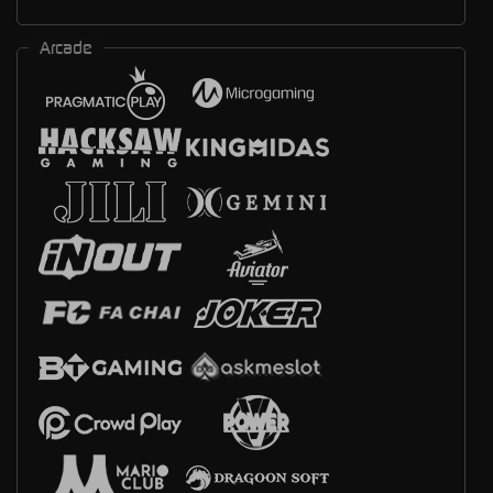
Arcade