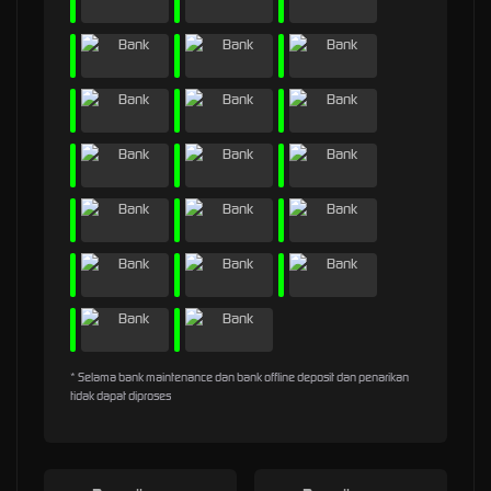
* Selama bank maintenance dan bank offline deposit dan penarikan
tidak dapat diproses