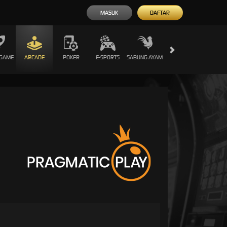
MASUK
DAFTAR
 GAME
ARCADE
POKER
E-SPORTS
SABUNG AYAM
PROMOSI