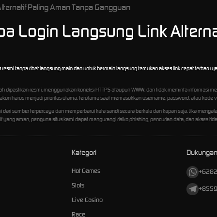
lternatif Paling Aman Tanpa Gangguan
a Login Langsung Link Alterna
resmi tanpa ribet langsung main dan untuk bermain langsung temukan akses link cepat terbaru yan
dah dipastikan resmi, menggunakan koneksi HTTPS ataupun WWW, dan tidak meminta informasi mencu
akun harus menjadi prioritas utama, terutama saat memasukkan username, password, atau kode verif
 dari sumber terpercaya dan memperbarui kata sandi secara berkala dan kapan saja. Jika mengala
 yang aman, penguna situs kami dapat mengurangi risiko phishing, pencurian data, dan akses tid
Kategori
Dukunga
Hot Games
+628
Slots
+855
Live Casino
Race