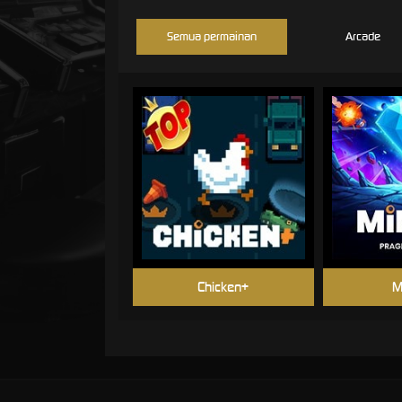
Semua permainan
Arcade
Chicken+
M