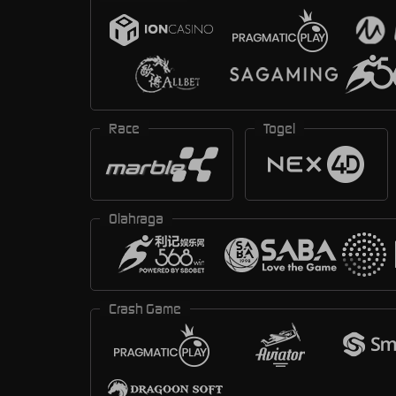
Race
Togel
Olahraga
Crash Game