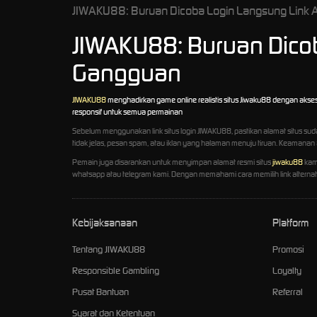
JIWAKU88: Buruan Dicoba Login Langsung Link A
JIWAKU88: Buruan Dicob
Gangguan
JIWAKU88
menghadirkan game online realistis situs Jiwaku88 dengan akses 
responsif untuk semua permainan
Sebelum menggunakan link situs login JIWAKU88, pastikan alamat situs su
tidak jelas, pesan spam, atau iklan yang halaman menuju tiruan. Keamanan 
Pemain juga disarankan untuk menyimpan alamat resmi situs
jiwaku88
kami
whatsapp atau telegram kami. Dengan memahami cara memilih link alternatif
Kebijaksanaan
Platform
Tentang JIWAKU88
Promosi
Responsible Gambling
Loyalty
Pusat Bantuan
Referral
Syarat dan Ketentuan