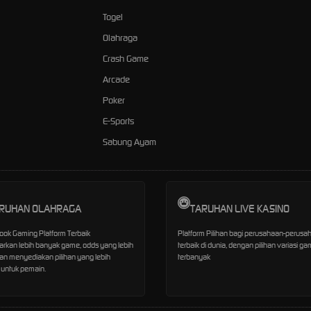
Togel
Olahraga
Crash Game
Arcade
Poker
E-Sports
Sabung Ayam
RUHAN OLAHRAGA
TARUHAN LIVE KASINO
ook Gaming Platform Terbaik
Platform Pilihan bagi perusahaan-perusa
kan lebih banyak game, odds yang lebih
terbaik di dunia, dengan pilihan variasi g
 dan menyediakan pilihan yang lebih
terbanyak
untuk pemain.