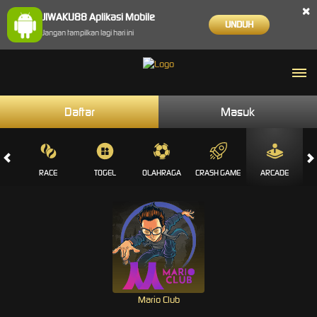
×
JIWAKU88 Aplikasi Mobile
UNDUH
Jangan tampilkan lagi hari ini
Daftar
Masuk
SINO
RACE
TOGEL
OLAHRAGA
CRASH GAME
ARCADE
Mario Club