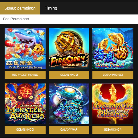
Semua permainan
Fishing
RED PACKET FISHING
OCEAN KING 2
OCEAN PROJECT
OCEAN KING 3
GALAXY WAR
OCEAN KING 4