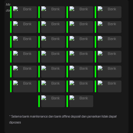
* Selama bank maintenance dan bank offline deposit dan penarikan tidak dapat
diproses