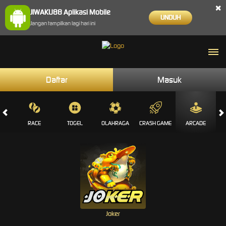
×
JIWAKU88 Aplikasi Mobile
UNDUH
Jangan tampilkan lagi hari ini
Daftar
Masuk
SINO
RACE
TOGEL
OLAHRAGA
CRASH GAME
ARCADE
Joker