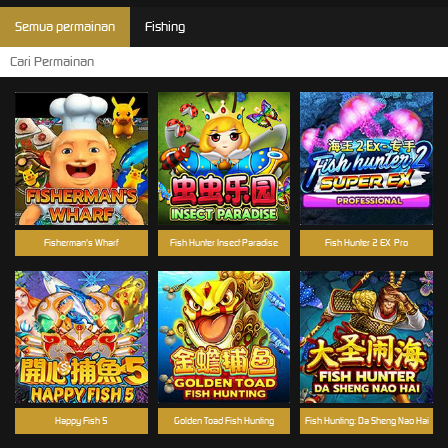
Semua permainan
Fishing
Fisherman's Wharf
Fish Hunter Insect Paradise
Fish Hunter 2 EX-Pro
Happy Fish 5
Golden Toad Fish Hunting
Fish Hunting: Da Sheng Nao Hai