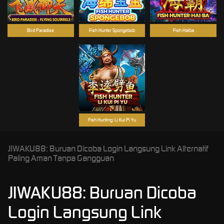
Bird Paradise
Fish Hunter Spongebob
Fish Haiba
Fish Hunting: Li Kui Pi Yu
JIWAKU88: Buruan Dicoba Login Langsung Link Alternatif
Paling Aman Tanpa Gangguan
JIWAKU88: Buruan Dicoba
Login Langsung Link