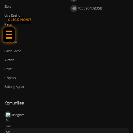
Slots
+855964323581
Live Casino
CLICK NOW!
Race
Togel
Olahraga
Crash Game
Arcade
Poker
E-Sports
Sabung Ayam
Komunitas
Telegram