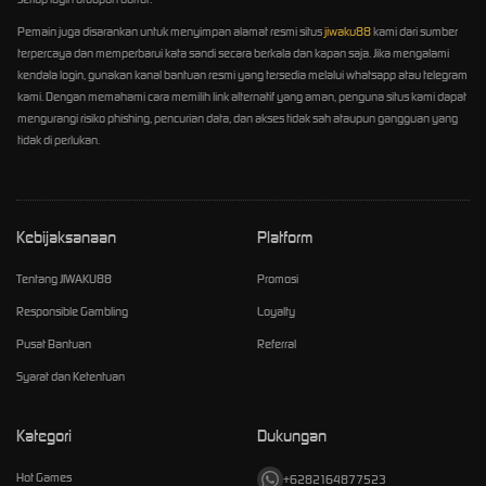
Pemain juga disarankan untuk menyimpan alamat resmi situs
jiwaku88
kami dari sumber
terpercaya dan memperbarui kata sandi secara berkala dan kapan saja. Jika mengalami
kendala login, gunakan kanal bantuan resmi yang tersedia melalui whatsapp atau telegram
kami. Dengan memahami cara memilih link alternatif yang aman, penguna situs kami dapat
mengurangi risiko phishing, pencurian data, dan akses tidak sah ataupun gangguan yang
tidak di perlukan.
Kebijaksanaan
Platform
Tentang JIWAKU88
Promosi
Responsible Gambling
Loyalty
Pusat Bantuan
Referral
Syarat dan Ketentuan
Kategori
Dukungan
Hot Games
+6282164877523