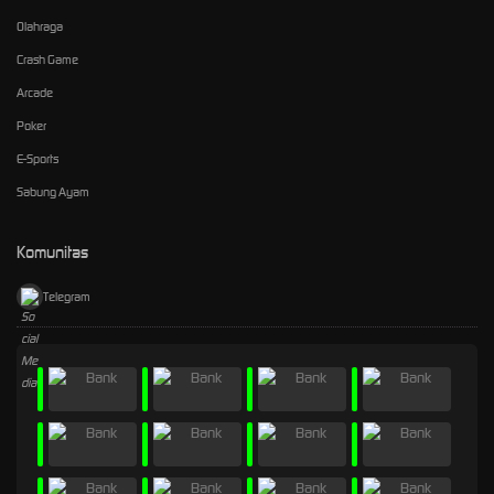
Olahraga
Crash Game
Arcade
Poker
E-Sports
Sabung Ayam
Komunitas
Telegram