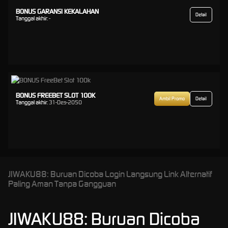
BONUS GARANSI KEKALAHAN
Detail
Tanggal akhir:
-
BONUS FREEBET SLOT 100K
Ambil Promo
Detail
Tanggal akhir:
31-Des-2050
JIWAKU88: Buruan Dicoba Login Langsung Link Alternatif
Paling Aman Tanpa Gangguan
JIWAKU88: Buruan Dicoba