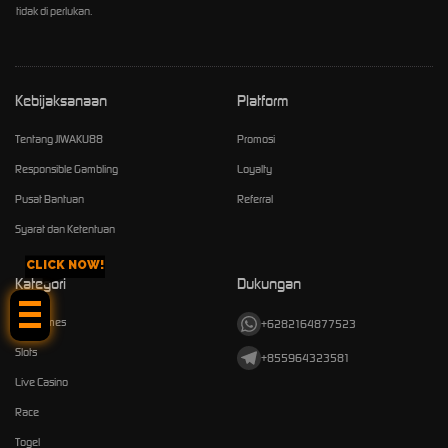
tidak di perlukan.
Kebijaksanaan
Platform
Tentang JIWAKU88
Promosi
Responsible Gambling
Loyalty
Pusat Bantuan
Referral
Syarat dan Ketentuan
CLICK NOW!
Kategori
Dukungan
Hot Games
+6282164877523
Slots
+855964323581
Live Casino
Race
Togel