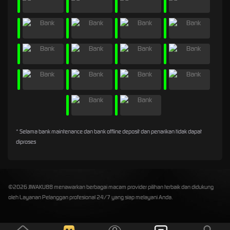
* Selama bank maintenance dan bank offline deposit dan penarikan tidak dapat
diproses
©2026 JIWAKU88 menawarkan berbagai macam provider pilihan terbaik dan didukung
oleh Layanan Pelanggan profesional 24/7 yang siap melayani Anda.