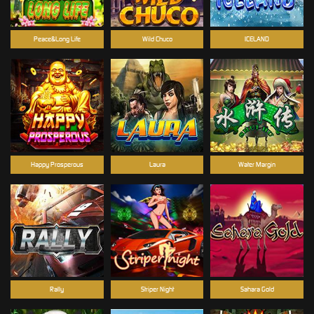
Peace&Long Life
Wild Chuco
ICELAND
Happy Prosperous
Laura
Water Margin
Rally
Striper Night
Sahara Gold