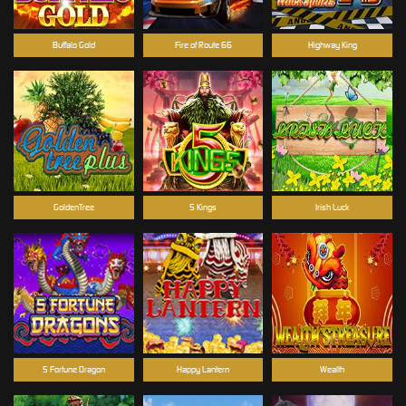
Buffalo Gold
Fire of Route 66
Highway King
GoldenTree
5 Kings
Irish Luck
5 Fortune Dragon
Happy Lantern
Wealth