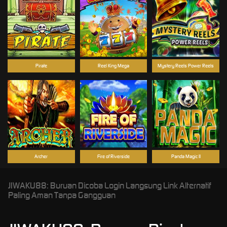
Pirate
Reel King Mega
Mystery Reels Power Reels
Archer
Fire of Riverside
Panda Magic II
JIWAKU88: Buruan Dicoba Login Langsung Link Alternatif
Paling Aman Tanpa Gangguan