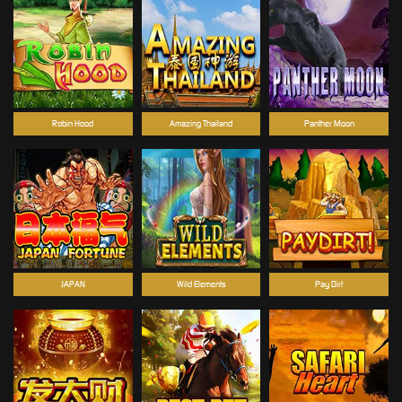
Robin Hood
Amazing Thailand
Panther Moon
JAPAN
Wild Elements
Pay Dirt