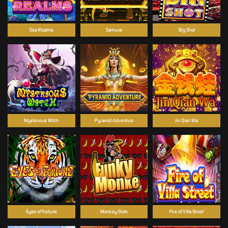
Sea Realms
Samurai
Big Shot
Mysterious Witch
Pyramid Adventure
Jin Qian Wa
Eyes of Fortune
Monkey Slots
Fire of Villa Street