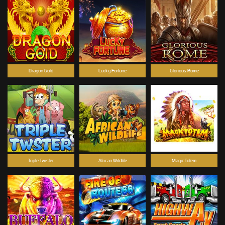
Dragon Gold
Lucky Fortune
Glorious Rome
Triple Twister
African Wildlife
Magic Totem