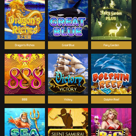
Dragon's Riches
Great Blue
Fairy Garden
888
Victory
Dolphin Reef