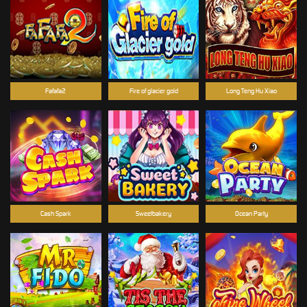
Fafafa2
Fire of glacier gold
Long Teng Hu Xiao
Cash Spark
Sweetbakery
Ocean Party