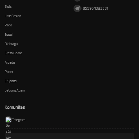
Slots
+855964323581
Live Casino
Race
Togel
Olahraga
Crash Game
Arcade
Poker
E-Sports
Sabung Ayam
Komunitas
Telegram