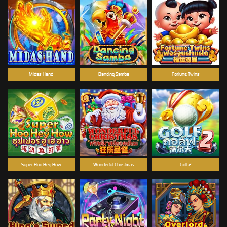
Midas Hand
Dancing Samba
Fortune Twins
Super Hoo Hey How
Wonderful Christmas
Golf 2