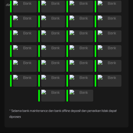
* Selama bank maintenance dan bank offline deposit dan penarikan tidak dapat
diproses