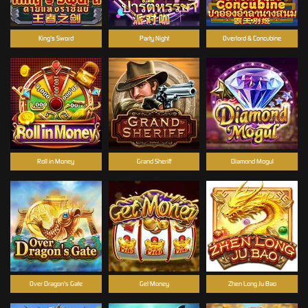
King's Sword
Party Night
Overlord & Concubine
Roll in Money
Grand Sheriff
Diamond Mogul
Over Dragon's Gate
Get Money
Zhen Long Ju Bao