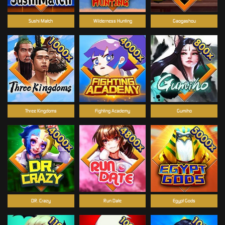
Sushi Match
Wilderness Hunting
Gaogashou
Three Kingdoms
Fighting Academy
Gumiho
DR. Crazy
Run Date
Egypt Gods