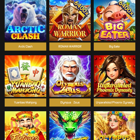
Arctic Clash
ROMAN WARRIOR
Big Eater
Yuanbao Mahjong
Olympus - Zeus
Unparalleled Phoenix Dynasty