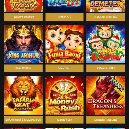
Fortune's Treasure
Dragon777
OLYMPUS DEMETER
KING ARTHUR
Fuwa Baoxi
X'Mas LABUBU
SAFARI HEAT 2-MULTIPLY FUN
Money Rush
Dragon’s Treasures