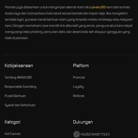
Pemain juga disarankan untuk menyimpan alamat resmi situs
jiwaku88
kami dari sumber
terpercaya dan memperbarui kata sandi secara berkala dan kapan saja. Jika mengalami
kendala login, gunakan kanal bantuan resmi yang tersedia melalui whatsapp atau telegram
kami. Dengan memahami cara memilih link alternatif yang aman, penguna situs kami dapat
mengurangi risiko phishing, pencurian data, dan akses tidak sah ataupun gangguan yang
tidak di perlukan.
Kebijaksanaan
Platform
Tentang JIWAKU88
Promosi
Responsible Gambling
Loyalty
Pusat Bantuan
Referral
Syarat dan Ketentuan
Kategori
Dukungan
Hot Games
+6282164877523