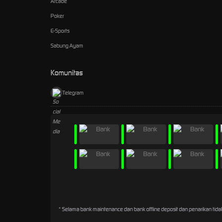
Arcade
Poker
E-Sports
Sabung Ayam
Komunitas
Telegram
* Selama bank maintenance dan bank offline deposit dan penarikan tida