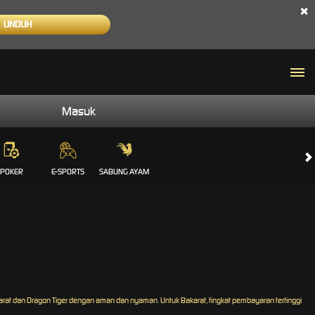
×
UNDUH
Masuk
POKER
E-SPORTS
SABUNG AYAM
arat dan Dragon Tiger dengan aman dan nyaman. Untuk Bakarat, tingkat pembayaran tertinggi