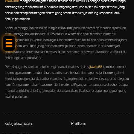
JIWAKU88
menghadirkan game online realistis situs Jiwaku88 dengan akses resmi tanpa
ribet langsung main dan untuk bermain langsung temukan akses link cepat terbaru yang
selalu ada setiap hari dengan sistem yang aman, terpercaya, anti lag, responsif untuk
semua permainan
Sebelum menggunakan link situs login JIWAKU88, pastikan alamat situs sudah dipastikan
CLICK NOW!
resmi, menggunakan koneksi HTTPS ataupun WWW, dan tidak meminta informasi
mencurigakan di luar kebutuhan login. Hindari membuka link tautan dari sumber tidak jelas,
pesan spam, atau iklan yang halaman menuju tiruan. Keamanan akun harus menjadi
prioritas utama, terutama saat memasukkan username, password, atau kode verifikasi di
setiap login ataupun daftar.
Pemain juga disarankan untuk menyimpan alamat resmi situs
jiwaku88
kami dari sumber
terpercaya dan memperbarui kata sandi secara berkala dan kapan saja. Jika mengalami
kendala login, gunakan kanal bantuan resmi yang tersedia melalui whatsapp atau telegram
kami. Dengan memahami cara memilih link alternatif yang aman, penguna situs kami dapat
mengurangi risiko phishing, pencurian data, dan akses tidak sah ataupun gangguan yang
tidak di perlukan.
Kebijaksanaan
Platform