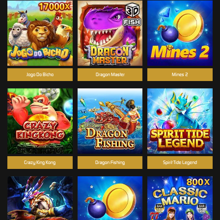
Jogo Do Bicho
Dragon Master
Mines 2
Crazy King Kong
Dragon Fishing
Spirit Tide Legend