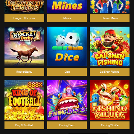
Dragon of Demons
Mines
Classic Mario
Rocket Derby
Dice
Cai Shen Fishing
King Of Football
Fishing Disco
Fishing YiLuFa