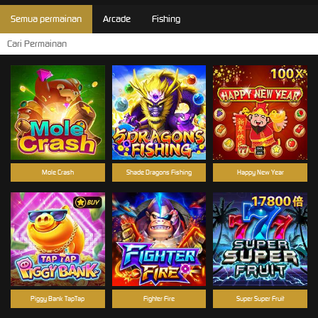
Semua permainan
Arcade
Fishing
Mole Crash
Shade Dragons Fishing
Happy New Year
Piggy Bank TapTap
Fighter Fire
Super Super Fruit