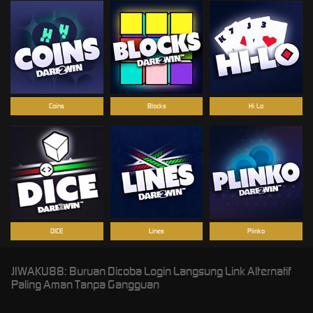
Coins
Blocks
Hi-Lo
DICE
Lines
Plinko
JIWAKU88: Buruan Dicoba Login Langsung Link Alternatif
Paling Aman Tanpa Gangguan