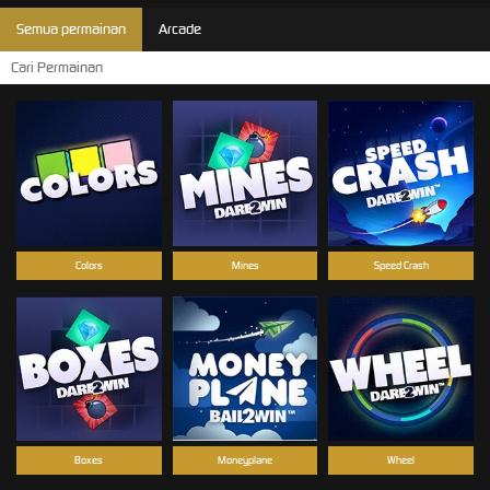
Semua permainan
Arcade
Colors
Mines
Speed Crash
Boxes
Moneyplane
Wheel