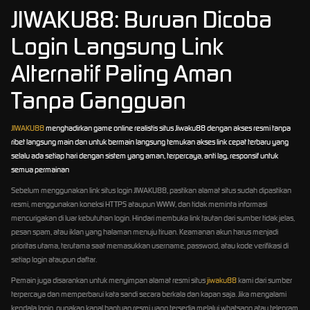
JIWAKU88: Buruan Dicoba
Login Langsung Link
Alternatif Paling Aman
Tanpa Gangguan
JIWAKU88
menghadirkan game online realistis situs Jiwaku88 dengan akses resmi tanpa
ribet langsung main dan untuk bermain langsung temukan akses link cepat terbaru yang
selalu ada setiap hari dengan sistem yang aman, terpercaya, anti lag, responsif untuk
semua permainan
Sebelum menggunakan link situs login JIWAKU88, pastikan alamat situs sudah dipastikan
resmi, menggunakan koneksi HTTPS ataupun WWW, dan tidak meminta informasi
mencurigakan di luar kebutuhan login. Hindari membuka link tautan dari sumber tidak jelas,
pesan spam, atau iklan yang halaman menuju tiruan. Keamanan akun harus menjadi
prioritas utama, terutama saat memasukkan username, password, atau kode verifikasi di
setiap login ataupun daftar.
Pemain juga disarankan untuk menyimpan alamat resmi situs
jiwaku88
kami dari sumber
terpercaya dan memperbarui kata sandi secara berkala dan kapan saja. Jika mengalami
kendala login, gunakan kanal bantuan resmi yang tersedia melalui whatsapp atau telegram